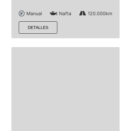
Manual
Nafta
120.000km
DETALLES